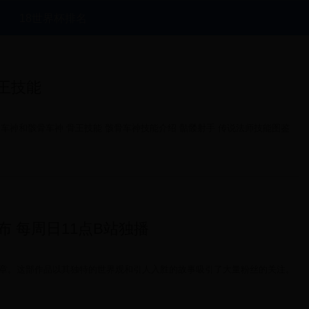
18世界杯排名
骨王技能
甲车神和骸骨车神 骨王技能 骸骨车神技能介绍 骷髅射手 传说法师技能图鉴
布 每周日11点B站独播
章。这部作品以其独特的世界观和引人入胜的故事吸引了大量粉丝的关注。