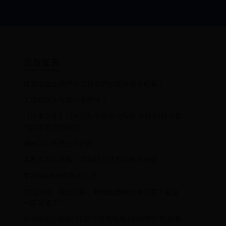
最新发表
植发医生王艳慧分享什么样的发际线才好看！
工业机器人有哪些零部件？
【日本文化】日本不只有柴犬与秋田 来让10种可爱
的日本犬治愈你吧！
​揭秘汉武帝是怎么死的
电瓶充电全攻略：揭秘延长使用寿命的秘诀
苹果6相机模糊如何设置
欧拉路径、欧拉回路、欧拉图傻傻分不清楚？看这
一篇就够了！
14999元！创维100英寸壁纸电视100A7E开售 搭载