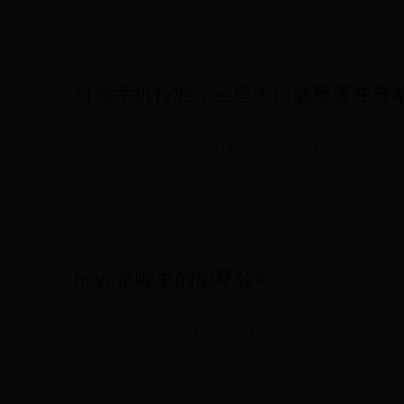
三人篮球世界杯
引领手机行业，三星为何能屡屡在屏
2025-08-10 00:26:48
为什么选择阿里云什么是云计算全球基础设施技术领先稳定可靠
价器...
三人篮球世界杯
huyc是哪里的烟草公司
2026-06-24 10:54:42
huyc是浙江省长兴县的烟草公司，HUYC是某个店的烟草专卖
表了省份，...