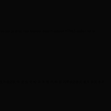
rəʊˈsek.ʃu.əl/us Your browser doesn't support HTML5 audio /ˌret.rə
BCA 生肖成语鼠 牛 虎 兔 龙 蛇 马 羊 猴 鸡 狗 猪 四季成语春天 夏天 秋天 冬天