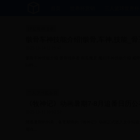
首页
世界杯营销
三人篮球世界杯
18世界杯排名
骸骨车神技能介绍|骸骨,车神,技能_
2025-10-14 11:25:47
骸骨车神技能介绍 骸骨猎杀者 南瓜魔灵 魔幻车神技能介绍 威
lol科...
三人篮球世界杯
《牧神记》动画暑期7-8月追番日历公
2025-10-31 20:02:53
随着暑期的到来，备受期待的《牧神记》动画正式进入太学院篇
现在...