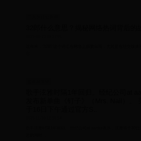
三人篮球世界杯
32郎什么意思？揭秘网络热词背后的
2025-06-25 08:17:01
近年来，“32郎”这个词汇在网络上频繁出现，尤其是在社交媒体
它...
世界杯营销
歌手泫雅时隔1年回归。经纪公司at aa
发布新单曲《钉子》（Mrs. Nail）。
于16日下午通过官方S..
2025-11-16 12:56:54
歌手泫雅时隔1年回归。 经纪公司at aarrior表示，泫雅将于3
息的同时...