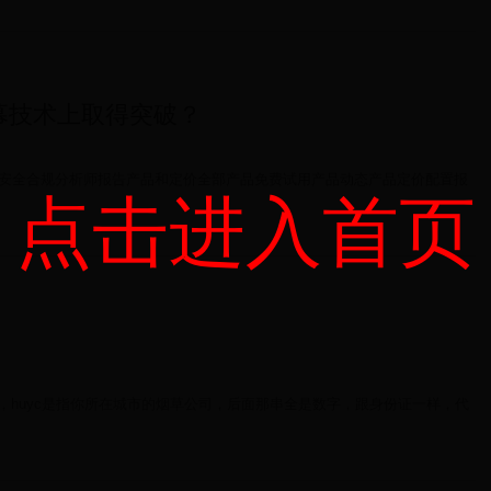
幕技术上取得突破？
安全合规分析师报告产品和定价全部产品免费试用产品动态产品定价配置报
点击进入首页
号，huyc是指你所在城市的烟草公司，后面那串全是数字，跟身份证一样，代