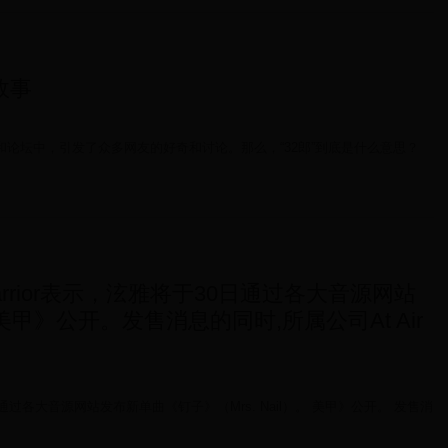
故事
和论坛中，引发了众多网友的好奇和讨论。那么，“32郎”到底是什么意思？
rrior表示，泫雅将于30日通过各大音源网站
 美甲》公开。发售消息的同时,所属公司At Air
0日通过各大音源网站发布新单曲《钉子》（Mrs. Nail）。 美甲》公开。 发售消