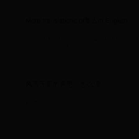
18世界杯排名
More translations of复古in English
2025-09-05 17:40:36
retrosexual uk Your browser doesn't support HTML5 audio /ˌret.
ˈsek.ʃu.əl/ noun informal a heterosexual man who do...
世界杯营销
风雨无阻的意思、怎么读
2025-05-07 01:15:03
成语类型AABB AABC ABAB ABAC ABCC ABBC ABCB A
数字成语一 二 三 四 五 六 ...
三人篮球世界杯