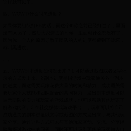
这样就可以了。
四、WOW中什么叫黑进度？
如果你要组队打FB的话，而这个fb你之前已经打过了，里面
没有boss了，然后大家进去的时候，里面就什么都没有了，
因为你一个人的原因导致了团队的人的进度都遭到了破坏，
就叫黑进度。
。。
五、WOW副本进度如何发出来？1 可以通过截图或者文字记
录的方式发出来。2 副本进度是指游戏中玩家通关各个副本
的进度，而这需要玩家花费大量的时间和精力，成功通关需
要玩家个人技能和团队配合的共同努力。发出副本进度可以
展示团队的实力和玩家的游戏成就，也可以帮助其他玩家了
解游戏内容。3 在社交媒体或游戏平台上，玩家可以将自己
成功通关的副本进度以文字或截图的方式发出来，与其他玩
家分享。通过这种方式可以与其他玩家互动、交流、分享经
验和探讨游戏中的问题，同时还可以吸引更多的玩家加入自