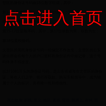
登区的身份证号码由18位数字组成，其中：
点击进入首页
第1-6位是地区编码（行政区划代码）：371081；
第7-14位是出生年月日；
第15-17位是顺序码，其中，第17位单数为男，双数为女；
第18位是校验码。
文登区的居民身份证号码一经编定不作改变，文登区的公安
派出所会在每个人的户口资料和身份证件中做记录，这个号
码终身不得改变。
以371081开头的身份证号码，是山东省威海市文登区的身份
证，将在人们上学、银行存取款、购买车船票等中，成为独
属于个人的标识，具有唯一性和排他性。
死亡纹身: 斜线, 意义, 地区, 素描, 背部, 胳膊上, 有钟, 照