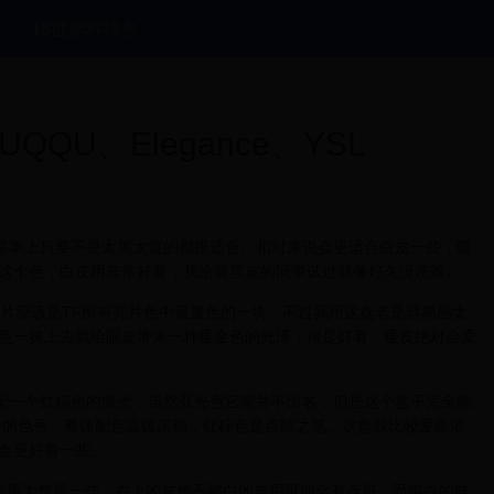
18世界杯排名
QU、Elegance、YSL
，基本上只要不是太黑太黄的都很适合。相对来说会更适合白皮一些，暖
这个色，白皮用非常好看，我给黄黑皮的同事试过就像好久没洗脸。
亮片应该是TF所有亮片色中最显色的一块。不过我用这盘老是容易画太
色一抹上去就给眼皮带来一种暖金色的光泽，很是好看。暖皮绝对会爱
搭配一个红棕色的缎光，虽然亚光色它家并不出名，但是这个盘子完全能
爱的色号。整体配色温暖沉稳，红棕色是点睛之笔。这盘我比较爱画浓
会更好看一些。
盘会更为气质一些。右上的灰色不够白的皮用可能会有点脏。而偏白的肤