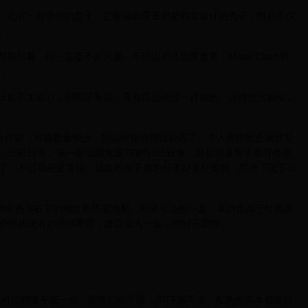
盘，还有一些合作的盘子。它家每款限量都是独立设计的壳子，而且不仅
。
好看，但一直提不起兴趣。不过出的几款限量里，Metal Clash和
了。
是压盘不太走心，明明是新的，看着跟被摸过一样似的。压得也比较松，
跟Nordstrom的合作款，可能数量较少，所以价格炒得比较高了。个人觉得配色虽然非
，比较日常。第一眼我感觉跟TF的13比较像，而且很多牌子都有类似
了。不过我还是要说，这款的壳子真的好美好美好美啊。灯光下壳子正
。左上的金色与右下的桃红色简直绝配。可浓可淡的一盘。虽然也属于红色系
价格还没有炒得很离谱，建议是入一盘，绝对不后悔。
来说价位稍微平民一点。粉质的确不错，和TF差不多，配色也基本都很好