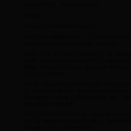
可惜就是太不日常，只能出去玩的时候画。
┇SUQQU
SUQQU盒子都是乌漆吗黑就不拍合照了。
这牌子可能是日系眼影的代表之一了。说起日系的眼影很多
能够以正常价格买到的SUQQU眼影中，最值得入的。
轴系列一共6盘，除了03松逑之外我全部收了。这个系列
质优秀。虽然价格比现在出的新色贵了不少，但是依然值得。哪
的重量，轴系列6.5g简直是良心。而且这几年一直有传这
收几个自己喜欢的颜色。
01杜若。它家的名字真是取得非常诗情画意。杜若这个盘
见，柔美的粉和深邃的蓝紫，虽然后来SUQQU自家也出
有杜若的神韵，不过实际上夕苍的蓝更偏海蓝，带闪，没有
线色上眼后蓝色不是太明显。
02苔玉。虽然左下角的绿才是主色，但是上排两个色才是
盘左上这个嫩绿色压在右上灰绿的眼窝色上，点缀在眼窝的
画得也很少，不过它在我心中依然美丽。