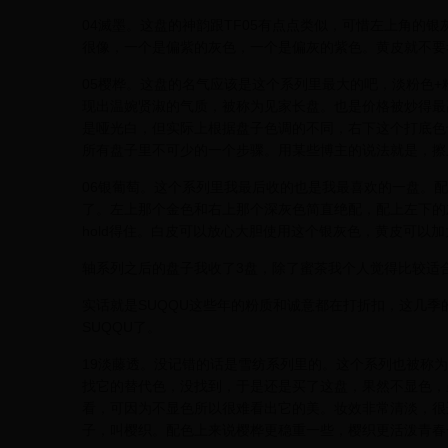
04滅墨。这盘的神韵跟TF05有点点类似，可惜左上角的
很像，一个是偏紫的灰色，一个是偏灰的紫色。黄皮就不要
05樱桦。这盘的名气应该是这个系列里最大的吧，淡粉色+
现出温婉贤淑的气质，被称为见家长盘。也是价格被炒得最
是哑光白，但实际上根据盘子色调的不同，右下这个打底色
所有盘子里不可少的一个步骤。用某些博主的说法就是，擦
06银葡萄。这个系列里我最后收的也是我最喜欢的一盘。
了。左上那个金色和右上那个深灰色简直绝配，配上左下的
hold得住。白皮可以放心大胆使用这个银灰色，黄皮可以
轴系列之后的盘子我收了3盘，除了蜜茶我个人觉得比较适
实话就是SUQQU这些年的粉质和诚意都在打折扣，这几季的
SUQQU了。
19淡藤透。没记错的话是雪纺系列里的。这个系列也被称
找它的替代色，没找到，于是还是买了这盘，果然不显色，
看，可因为不显色所以很难看出它的美。妆效非常清淡，很
子，叫樱织。配色上来说樱桦更稳重一些，樱织更活泼青春