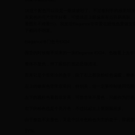
16这个配色可以说是一眼就被秒了。不过拿到手的感觉却
灰紫色的亮片非常好看，可惜就是上眼偏灰有点容易画脏。
看图片不难看出)。我发现Elegance非常爱在眼线色里
下都闪不明显。
Elegance冷门色号EX04
囤货的时候顺手捎来的一块Elegance EX04。色板看
整体不显色，用了眼部打底还是很清淡。
而且它是个非常冷的盘子，除了右上那块粉棕色偏暖，整体
左上的银灰色非常非常闪，特别美，但一定要控制使用范围
左下的藕粉色看着非常美，可惜非常不显色，只能作为打底
右下的粉色也是个亮片色，不过比起左上要细腻很多。
由于整盘不太显色，又是个以冷色粉色为主的盘子，容易显
┇YSL