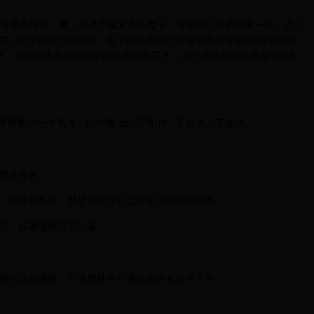
没有那么惊喜。看上去是个偏紫色的盘子，可实际上灰调更重一些。左上
右上那个颜色也蛮妙的，左下的眼线色也带有紫色和蓝色的细闪(仔细
做文章，可惜眼线色在眼妆中的使用范围不大，这些漂亮的闪在现实中镜头
上去非常青春的一个色号。同时看上的还有09，不过先入了这块。
都是冷色。
，不然会略脏。我是喜欢点在上眼皮正中和内眼角。
色，或者辅助晕染边缘。
肿也容易画脏，不推荐肤色不够白的还有新手入手。