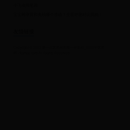
小飞虫简笔画
宝宝树孕育和美柚哪个准确？全面评测对比揭晓！
友情链接
Copyright © 2022 第一次世界杯在哪一年举行_2020年世界
杯 - fuyitop.com All Rights Reserved.