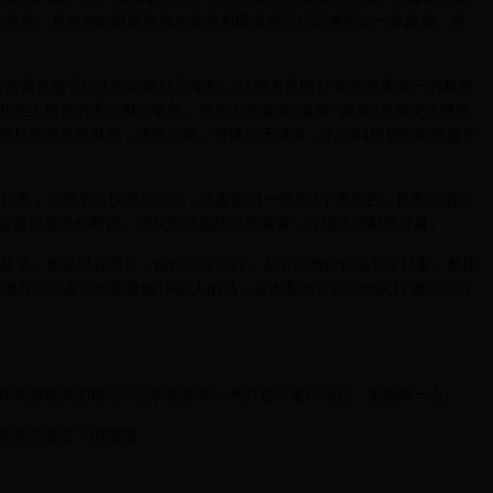
亮片色、米灰色的眼窝色和灰紫色的眼线色已经足够画出一款眼妆。所
两盘紫色盘子给人的印象过于深刻，11作为目前TF四色盘里唯一的紫色
和左上粉色的亮片都非常美，可右上的蓝灰?蓝紫?紫灰?色奠定了整盘
并且还不是很显色，需要湿画，整体过于清淡，不如04绝版的紫色盘子
起来，当然不仅仅因为如此，这盘跟01一样有2个亮片色，搭配上酒红
这盘也是常年断货。酒红色不偏棕也不偏紫，冷暖皮用都很好看。
有新意，也是没有亮片，但粉质非常好，左下的肉粉色也非常好看，整体
推荐一个盘子给新接触TF的人的话，有太多比它有特色的TF盘可以介
珠光感较强的橘色不是特别喜欢，亮片也不是白金色，更偏银一点。
能要注意左下的范围。