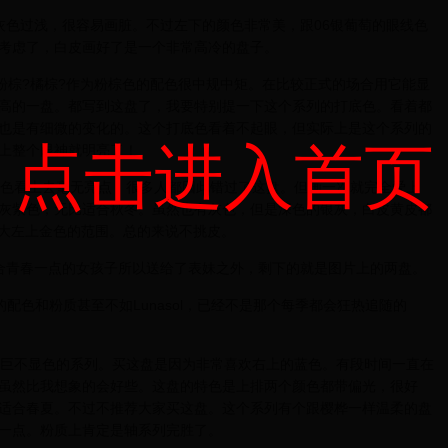
银灰色过浅，很容易画脏。不过左下的颜色非常美，跟06银葡萄的眼线色
考虑了，白皮画好了是一个非常高冷的盘子。
粉棕?橘棕?作为粉棕色的配色很中规中矩。在比较正式的场合用它能显
高的一盘。都写到这盘了，我要特别提一下这个系列的打底色。看着都
也是有细微的变化的。这个打底色看着不起眼，但实际上是这个系列的
点击进入首页
上整个眼神就明亮了！
配色看上去毫无亮点，很多人都因此错过了这盘。但画一次就完全爱上
灰紫色，无比适合秋冬。虽然也有灰色，但是深色的银灰，白皮黄皮都
加大左上金色的范围。总的来说不挑皮。
合青春一点的女孩子所以送给了表妹之外，剩下的就是图片上的两盘。
配色和粉质甚至不如Lunasol，已经不是那个每季都会狂热追随的
为巨不显色的系列。买这盘是因为非常喜欢右上的蓝色。有段时间一直在
虽然比我想象的会好些。这盘的特色是上排两个颜色都带偏光，很好
适合春夏。不过不推荐大家买这盘。这个系列有个跟樱桦一样温柔的盘
一点。粉质上肯定是轴系列完胜了。