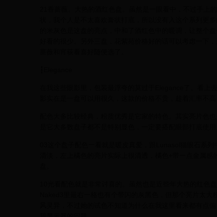
21香蔷薇。大热的酒红色盘。虽然是一眼看中，不过手上
状，我个人是不太喜欢膏状打底，所以没有入这个系列更多
的米灰色是这盘的亮点，中和了酒红色中的暖调，让整个盘
好看的很少。另外三盘，花紫苑价格好的话可以考虑一下，
蔷薇和宵荻看喜好随便选了。
┇Elegance
在我这些眼影里，包装最浮夸的莫过于Elegance了。
影实在是一盘可以用很久，这款的价格不贵，趁着汇率不高
配色大多比较经典，粉质优秀是它家的特色。其实亮片色也
是它大多数盘子都不是特别显色，一定要搭配眼部打底使用
03这个盘子配色一看就是暖皮真爱，跟Lunasol猫眼石
清淡，左上橘色的亮片实际上很清透，橘色+带一点金属感的绿
盘。
10光看配色就是非常讨喜的。虽然也是近些年大热的红色
Naked3里最右一格也有个带闪的灰黑色，但那个亮片太大粉
风灵异，不过她的试色不知道为什么在我这里看来都有点偏
我显示器的问题。