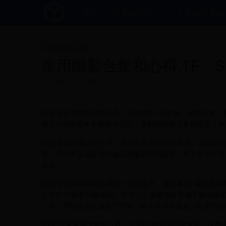
首页
世界杯营销
三人篮球世界杯
18世界杯排名
常用眼影合集和心得,TF、SUQ
2025-06-12 03:23:02
01是它家卖得最好的色号。这款有2个亮片色，清淡日常
黄皮可能画起来会略微有点脏。显脏的原因主要就是左下角
02是最适合暖皮的色号。亮片色是个很大的卖点。这盘的
浓。总的来说这盘也的确是盘偏浓郁的盘子，左上那个打底
这盘。
03是它家最容易被忽视的一块好盘子。这款有3个哑光色
让你对TF眼影印象改观。对我个人来说这款是属于越用越
一点，用红棕色点缀在下眼尾。整体来讲不挑皮，白皮可能
05是TF家最显气质的一盘。比起01的清淡日常来说，这