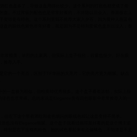
的酒红色盘多了，导致这盘用得比较少。这个系列的打底色都变成了膏
的盘。不过宵荻的配色也是非常好看的，不排除以后会入。香蔷薇右上
子变得更有特色。这个系列里我不推荐大家入夕苍，因为黄种人画蓝色
这盘的眼线色紫色非常好看，我是因为不是特别爱紫色盘所以没入；香
看上去非常精美，浓烈的土豪风，但实际上盒子很轻，容量也很少。好在眼
，推荐入手。
是它的一个亮点，区别于TF华丽的大亮片，它的亮片更为细腻。缺点
。
系列中的一盘极为相似，但粉质却优秀很多。这个盘子看着浓郁，实际上很
色也非常搭。总的来说是Elegance所有四色眼影中非常推荐入的一
盘，但左下这个带着酒红和金色细闪的眼线色却让这盘变得不简单。
质也没有Elegance细腻。这个盘子我看过画得最好看的是这个博主追
，特别是右下这格肉粉色，她的试色看起来有点偏橘色，不知道是不是