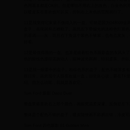
色用基本都是OK的。但是哪怕不用右上的灰色，白金色的
以暖皮实在喜欢也可以买，控制右上灰色的范围就行了。
11是我觉得它家最不值得入的一盘。可能是因为04和09这
盘子，表现就有点糟糕了。虽然左下带偏光的淡粉色打底色
的基调——灰，而且右下角这个紫色不够紫，也有点发灰，
好看。
12是最值得囤的一盘。也算是搭着红色系眼影盘的东风火了
色的眼线色显得温婉动人，眼神波光粼粼，特别柔美。所以
13是我一眼看中的盘子。粉棕色系的盘子，配色不能算多
很日常。虽然我个人很喜欢这一盘，但凭良心说，要在TF里
绍。但怎么说呢，我就是喜欢它。
Tom Ford 眼影 Disco Dust
整盘里最喜欢右上那个颜色，画眼窝温柔深邃。反倒是左下
整体是个配色不错的盘子，暖皮随便画不容易出错，冷皮可
Tom Ford 四色眼影 01 Golden Mink