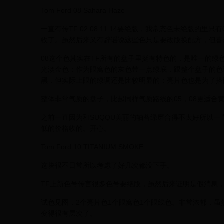
Tom Ford 08 Sahara Haze
一直有传TF 02 08 11 14要绝版，我常态色未绝版的里
收了。虽然后来又有辟谣说这些色只是要改版换配方，但喜
08这个色其实在TF所有的盘子里挺有特色的，是唯一的
光淡金色；作为眼窝色的灰色带一点绿底，跟整个盘子的色
黑，但实际上眼的绿调还是比较明显的；亮片色也是为了搭
整体非常气质的盘子，比起同样气质路线的05，08更适合
之前一直因为和SUQQU美丽的轴苔绿磨合得不太好所以一
低的价格收的。开心。
Tom Ford 10 TITANIUM SMOKE
这块很不日常所以考虑了好几次都没下手。
TF上新色号传言很多色号要绝版，虽然后来证明是假消息
试色见图，2个亮片色1个眼窝色1个眼线色。非常浓郁，
变得很有层次了。