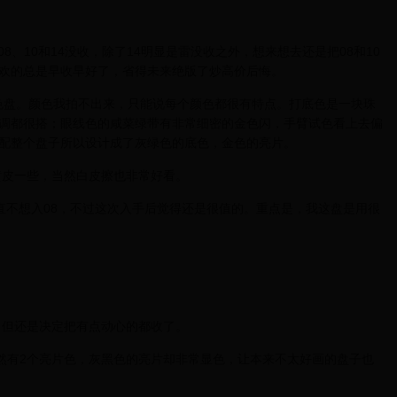
只有08、10和14没收，除了14明显是雷没收之外，想来想去还是把08和10
欢的总是早收早好了，省得未来绝版了炒高价后悔。
绿色盘。颜色我拍不出来，只能说每个颜色都很有特点。打底色是一块珠
调都很搭；眼线色的咸菜绿带有非常细密的金色闪，手臂试色看上去偏
配整个盘子所以设计成了灰绿色的底色，金色的亮片。
黄皮一些，当然白皮擦也非常好看。
直不想入08，不过这次入手后觉得还是很值的。重点是，我这盘是用很
，但还是决定把有点动心的都收了。
虽然有2个亮片色，灰黑色的亮片却非常显色，让本来不太好画的盘子也