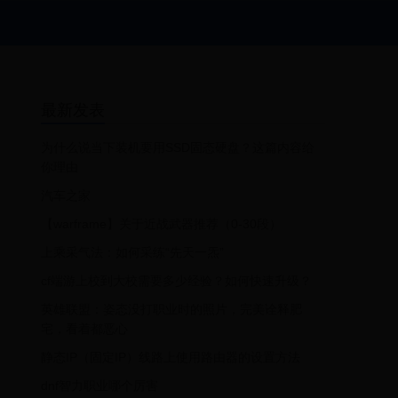
最新发表
为什么说当下装机要用SSD固态硬盘？这篇内容给
你理由
汽车之家
【warframe】关于近战武器推荐（0-30段）
上乘采气法：如何采练“先天一炁”
cf端游上校到大校需要多少经验？如何快速升级？
英雄联盟：姿态没打职业时的照片，完美诠释肥
宅，看着都恶心
静态IP（固定IP）线路上使用路由器的设置方法
dnf智力职业哪个厉害