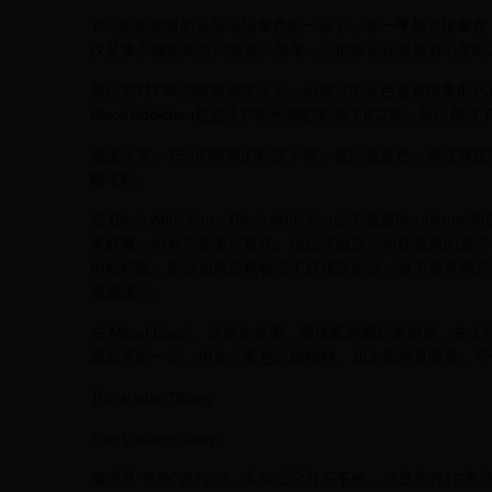
YSL是我知道的最爱出限量色的一家了。每一季都有限量
仅是换个颜色加点闪粉这么简单，总的来说还是挺有心的吧
我以前对YSL的眼影感觉平平，虽然它的五色盘有很多配色都很
Black Addiction是盒子和配色都秒到我了的2块，所以都收
感受下来，YSL的眼影的粉质不错，也比较显色，缺点就
略飞粉。
左 Black Addiction。Black Addiction由于是
常好看，但并不是无可取代。说白了就是个粉棕色系的盘子
的粉棕盘。所以如果价格较高不好接受的话，就不推荐购买
面超级闪。
右 Metal Clash。这盘非常美，整体配色看起来很跳
眼影里的一员，但这个配色比较独特。加上虽然是限量，可
┇Charlotte Tilbury
The Vintage Vamp
据说是“平价”版的TF。实际上它并不平价，只是相对TF