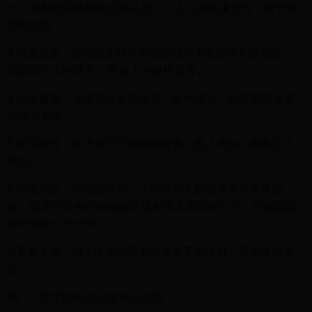
大，容易结识新朋友或遇见贵人。人们愿意接近你，给予帮
助和支持。
3.机会增多：生活或工作中突然出现许多意想不到的机会，
比如工作上的晋升、投资上的好机会等。
4.身体健康：身体状况有所改善，疾病减少，感觉更加健康
和活力充沛。
5.财运好转：经济状况可能有所改善，收入增加，财务压力
减轻。
6.动物亲近：有说法认为，小动物对人的磁场变化非常敏
感，如果经常有小动物接近或表现出亲近的行为，可能是运
势好转的一个信号。
7.直觉准确：对于未来的预测和决策更加准确，直觉变得敏
锐。
四、八字里的走大运是什么意思