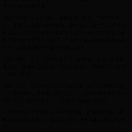
为是能够带来好运的。
2.财官印俱全：在八字中，如果财星、官星、印星三者俱
全，并且至少有两种星神有力，这样的八字往往预示着富贵
的命运。这是因为财星代表财富，官星代表权力和地位，而
印星则代表教育背景或智识，三者俱全意味着既有财富也有
地位，还能得到良好的教育或智识支持。
3.日主身旺：日主（即日柱的天干，代表命主本人）处于旺
相状态，能够承受住财星、官星等的消耗，这样的八字通常
认为是吉利的。
4.财星得用：财星作为八字中的喜用神，当其位置合适（如
在年月为用神，得父母、祖上之力），或是在特定的大运中
得到激活（如开库之年），则可以带来财富的增长。
5.官星为用神：官星在八字中为喜用神，能够保护财星，同
时也代表职位和权力，官星得力则有助于事业发展和职位晋
升。