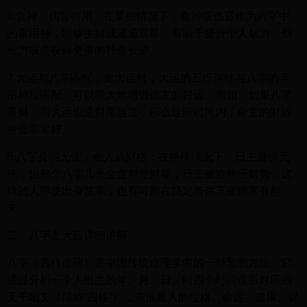
6.食神、伤官得用：在某些情况下，食神或伤官作为八字中
的喜用神，能够生财或流通官星，有助于提升个人魅力、创
造力或是获得更多的社会资源。
7.大运与八字匹配：走大运时，大运的五行属性与八字的喜
用神相匹配，可以极大地增强命主的好运。例如，如果八字
喜财，而大运也是财星当道，那么这段时间内，命主的财运
将会非常好。
8.八字身弱无依，命入从财格：在特殊情况下，日主身弱无
依，但整个八字几乎全盘都是财星，日主被迫顺应财势，这
样的人即使出身贫寒，也有可能在特定条件下变得富有起
来。
二、八字走大运详细讲解
八字（四柱命理）是中国传统命理学中的一种预测方法，它
通过分析一个人出生的年、月、日、时四个时间点所对应的
天干地支（简称“四柱”），来推断人的性格、命运、健康、财