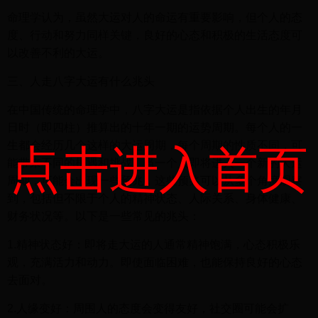
命理学认为，虽然大运对人的命运有重要影响，但个人的态
度、行动和努力同样关键，良好的心态和积极的生活态度可
以改善不利的大运。
三、人走八字大运有什么兆头
在中国传统的命理学中，八字大运是指依据个人出生的年月
日时（即四柱）推算出的十年一期的运势周期。每个人的一
生都会经历几个这样的大运周期，每个周期的性质不同，可
点击进入首页
能带来不同的机遇和挑战。当一个人即将进入一个新的大运
周期，可能会出现一些预兆，这些预兆可以从多个角度观察
到，包括但不限于个人的精神状态、人际关系、身体健康、
财务状况等。以下是一些常见的兆头：
1.精神状态好：即将走大运的人通常精神饱满，心态积极乐
观，充满活力和动力。即使面临困难，也能保持良好的心态
去面对。
2.人缘变好：周围人的态度会变得友好，社交圈可能会扩