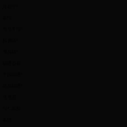
炸餃子*
豬排
日式牛排*
肉醬味*
海鮮味*
咖哩炒飯
牛肉咖哩*
蔬菜咖哩*
水煮蛋
蝦仁餛飩
春捲