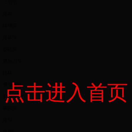
三明治
炸雞
味噌湯
炸豬排
炒蔬菜
烤秋刀魚
比薩
点击进入首页
番茄燉雞
奶油燉雞*
豬肉湯
炸蝦
炸串*