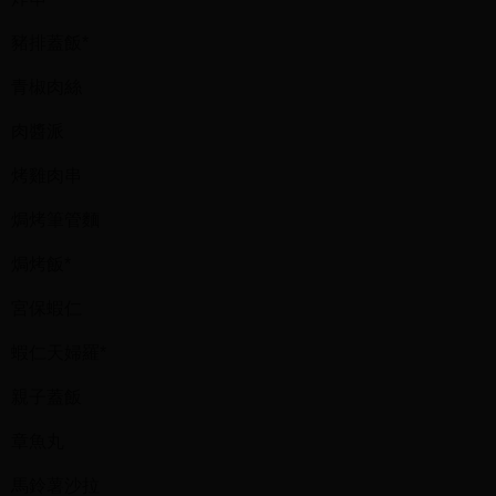
豬排蓋飯*
青椒肉絲
肉醬派
烤雞肉串
焗烤筆管麵
焗烤飯*
宮保蝦仁
蝦仁天婦羅*
親子蓋飯
章魚丸
馬鈴薯沙拉