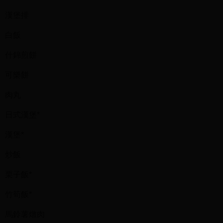
漢堡排
白飯
什錦煎餅
可樂餅
肉丸
日式漢堡*
漢堡*
炒飯
栗子飯*
竹筍飯*
馬鈴薯燉肉