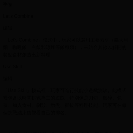
手卷
Let's Combine
编辑
「Let's Combine」模式中，玩家可以選用主要素材（義大利
麵、咖哩飯、白飯和涼麵等飯麵類），來結合其餘以解開的
餐點食材創造出新料理。
Use Skill
编辑
「Use Skill」模式裡，玩家可進行技能小遊戲測驗。此模式
裡包含以時間挑戰為主的遊戲，特別像是刀切、磨碎、包
覆、加入食材、剝殼、燉煮、撕拔等料理技能。玩家可在每
個挑戰結束後觀看自己的排名。