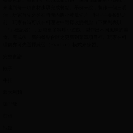
餐點素材。每道料理都須玩家透過一個時間限制的小遊戲，
來達到每一項食材步驟完成餐點。舉例來說，製作一個三明
治，玩家首先必須在時間內將小黃瓜切片。料理主要餐點之
前，玩家有時可以在料理途中選擇改變餐點（下面列表以
「*」標記者），新增更多料理小遊戲，製作出不同風味的美
食。完成後，新的餐點會隨之更新到菜單項目裡。玩家在料
理前亦可先選擇練習（Practice）模式來練習。
完整食譜
餃子
牛排
義大利麵
咖哩飯
煎蛋
蝦餃