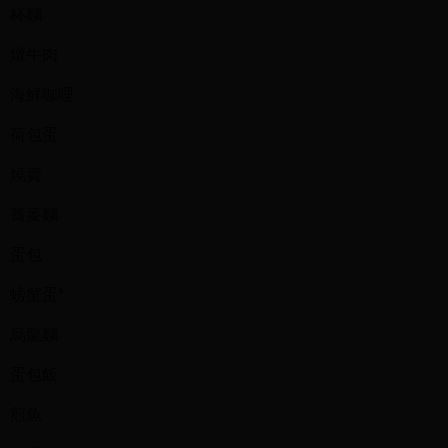
杯麵
燉牛肉
海鮮咖哩
荷包蛋
燒賣
蕎麥麵
蛋包
螃蟹蛋*
烏龍麵
蛋包飯
煎魚