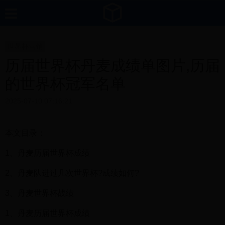
世界杯营销
历届世界杯丹麦成绩单图片,历届
的世界杯冠军名单
2025-07-10 07:16:21
本文目录：
1、丹麦历届世界杯成绩
2、丹麦队进过几次世界杯?成绩如何?
3、丹麦世界杯战绩
1、丹麦历届世界杯成绩