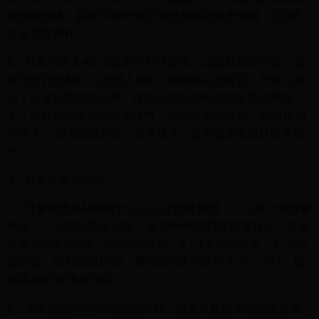
附加赛晋级，获得2018年俄罗斯世界杯的参赛资格，是第5
次参赛世界杯。
6、丹麦历史上4次出战世界杯决赛圈，成绩都相当不错，其
中2次打进16强、1次进入8强。1986年在墨西哥，丹麦人掀
起了令足坛震惊的风暴，在埃尔克耶尔和劳德鲁普的率领
下，该队在小组赛中势如破竹，1比0击败苏格兰、6比1横扫
乌拉圭、2比0击败西德，世界媒体一度为这支海盗球队而惊
呼。
3、丹麦世界杯战绩
1、丹麦在世界杯的舞台上共三次晋级16强，一次在小组赛被
淘汰，一次成功晋级八强。 在1986年墨西哥世界杯上，丹麦
队在小组赛中以1：0战胜苏格兰，6：1大胜乌拉圭，2：0击
败西德，顺利晋级16强，展现出强大的足球实力。当时，媒
体将其称为“海盗球队”。
2、四年后的1998年法国世界杯，丹麦队取得了他们在世界