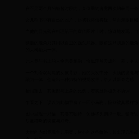
在不足两个月的短暂时段内，某位垂钓者竟两次钓获同一条
女儿称书中有自己的照片，起初我将信将疑，然而亲眼目睹
当他的目光落在料理鼠王的宣传图片上时，惊讶地发现，自
驯鹿的鹿角乃其用以自卫的强劲武器。眼前这只驯鹿的鹿角
的大树融为一体。
此人竟与书上的人物完美相融，恰似浑然天成的一幕，令人
一个扎着双马尾的女孩背影，她的头发中分，头顶的发缝与
融为一体，创造出一种独特的视觉效果，给人以新奇之感。
抬眼望去，其腿部与上身的比例，着实显得极为不协调。
乍看之下，误以为此物吞食了一匹小马驹，险些被其模样惊
图中呈现一只猫，其姿态独特，仿佛将头摘掉一般。猫咪试
尽显猫咪的调皮与好奇。
大树的内部竟现鱼儿图案，树心的这些纹路，其出现几率或