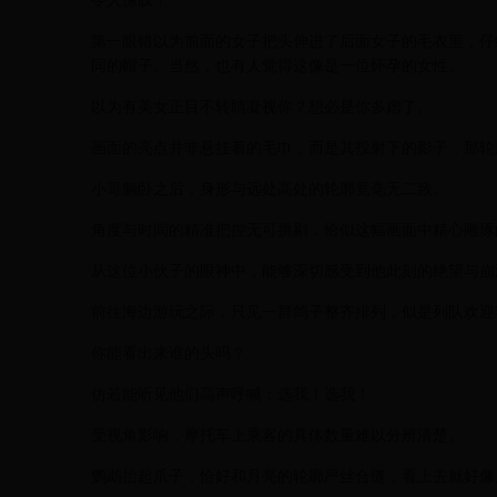
令人惊叹！
第一眼错以为前面的女子把头伸进了后面女子的毛衣里，仔
同的帽子。当然，也有人觉得这像是一位怀孕的女性。
以为有美女正目不转睛凝视你？想必是你多虑了。
画面的亮点并非悬挂着的毛巾，而是其投射下的影子，那轮
小哥躺卧之后，身形与远处高处的轮廓竟毫无二致。
角度与时间的精准把控无可挑剔，恰似这幅画面中精心雕琢
从这位小伙子的眼神中，能够深切感受到他此刻的绝望与崩
前往海边游玩之际，只见一群鸽子整齐排列，似是列队欢迎
你能看出来谁的头吗？
仿若能听见他们高声呼喊：选我！选我！
受视角影响，摩托车上乘客的具体数量难以分辨清楚。
鹦鹉抬起爪子，恰好和月亮的轮廓严丝合缝，看上去就好像