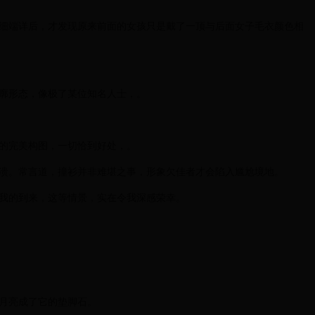
细端详后，才发现原来前面的女孩只是戴了一顶与后面女子毛衣颜色相
廓形态，像极了某位知名人士，。
的完美构图，一切恰到好处，。
溃。常言道，撞衫并非难堪之事，形象欠佳者才会陷入尴尬境地。
我的到来，这等情景，实在令我深感荣幸。
月亮成了它的垫脚石。