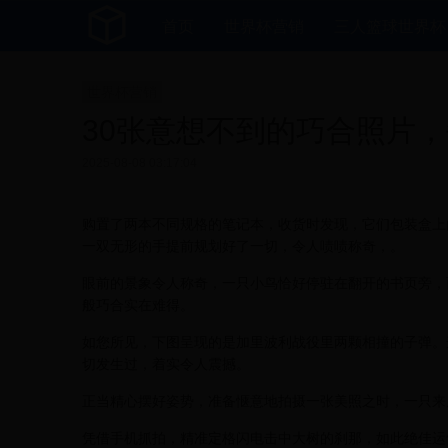
首页
世界杯营销
三人篮球世界杯
世界杯营销
30张意想不到的巧合照片
2025-08-08 03:17:04
购置了两本不同规格的笔记本，收货时发现，它们包装盒上
一双无形的手提前规划好了一切，令人啧啧称奇，。
眼前的景象令人称奇，一只小鸟恰好停驻在翻开的书页旁，
般巧合实在难得。
如您所见，下图呈现的是加里波利战役里两颗相撞的子弹。
切发生过，着实令人震撼。
正当精心摆好姿势，准备惬意地拍摄一张美照之时，一只来
凭借手机抓拍，精准定格闪电击中大树的刹那，如此绝佳运