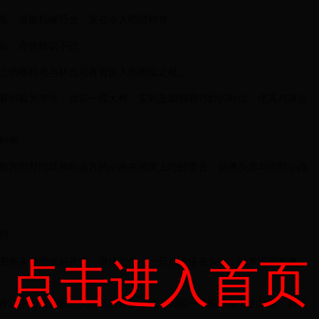
鱼，这般机缘巧合，实在令人啧啧称奇。
后，亦觉惊叹不已。
己的模样竟与林吉尼有着惊人的相似之处。
看似极为夸张，仿若一棵大树。实则是因驯鹿巧妙的站位，使其与身后
称奇。
前方田野间延伸向远方的小路在视觉上巧妙重合，仿佛头发与田野小路
到。
点击进入首页
图将头伸进纸箱开口，身体后仰，一只爪子搭在头上，武术诙谐有趣，
许比中彩票还低。大自然的奇妙造化，宛如一场概率极低的抽奖，着实