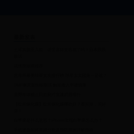
最新发表
土耳其脱亚入欧，进世界杯变容易了吗？日本跃跃
欲试
武侠类游戏推荐
世界杯最美球星女友排行榜 球星太太团第一是谁？
DNF幽灵套性能测试 触发难入手请慎重
荒野本体截止目前刷片竞速武器排行
【红米钢化膜】红米钢化膜哪款好？看实拍，买好
货！
白苹果是什么意思？iPhone出现白苹果怎么办？
手机硬盘损坏原因分析及预防措施详解指南