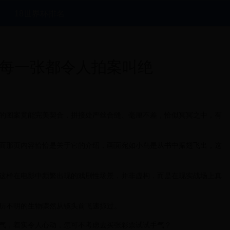
18世界杯排名
，每一张都令人拍案叫绝
的图案竟能完美契合，拼接处严丝合缝、毫厘不差，恰似冥冥之中，有
而那页内容恰恰是关于它的介绍，画面宛如小鸟是从书中振翅飞出，这
这样在电影中频繁出现的戏剧性场景，并非虚构，而是在现实战场上真
历不明的生物骤然从镜头前飞速掠过。
气，着实令人心动，怎可不考虑去买张彩票试试手气？