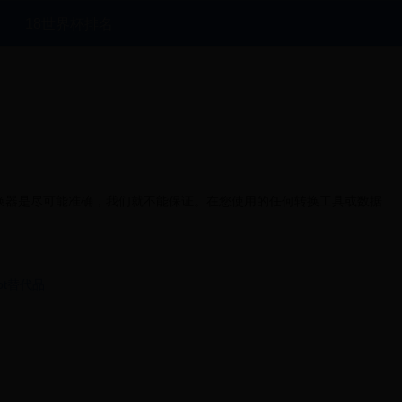
18世界杯排名
转换器是尽可能准确，我们就不能保证。在您使用的任何转换工具或数据
ot替代品