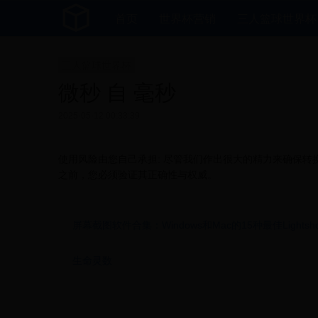
首页
世界杯营销
三人篮球世界杯
三人篮球世界杯
微秒 自 毫秒
2025-05-12 00:33:39
使用风险由您自己承担: 尽管我们作出很大的精力来确保
之前，您必须验证其正确性与权威。
屏幕截图软件合集：Windows和Mac的15种最佳Lightsh
生命灵数