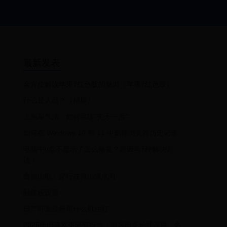
最新发表
全方位解读苹果7红色版的魅力（苹果7红色版）
什么是人品？（精辟）
上乘采气法：如何采练“先天一炁”
如何在 Windows 10 和 11 中删除浏览器历史记录
电脑中u盘不显示了怎么修复？原因与7种解决方
法！
畲族山歌：穿行在青山绿水间
触摸板设置
日产轩逸经典用什么机油好
2025年电魂网络研究报告：国风电竞长线深耕，多