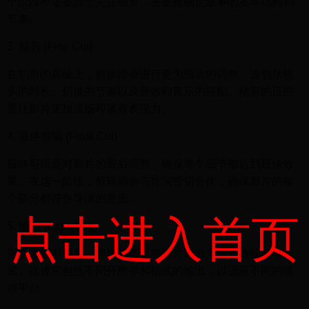
个阶段不需要过于关注细节，主要是确定故事的基本结构和
节奏。
3. 精剪 (Fine Cut)
在初剪的基础上，剪辑师会进行更为细致的调整。这包括镜
头的时长、切换的节奏以及音效和音乐的搭配。精剪的目的
是让影片更加流畅和富有表现力。
4. 最终剪辑 (Final Cut)
最终剪辑是对影片的最后调整，确保每个细节都达到最佳效
果。在这一阶段，剪辑师会与导演密切合作，确保影片的每
个部分都符合导演的意图。
点击进入首页
5. 输出 (Exporting)
完成最终剪辑后，剪辑师需要将影片导出为适合放映的格
式。这通常包括不同分辨率和格式的输出，以适应不同的播
放平台。