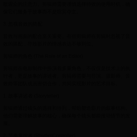
散观众的注意力。剪辑师需要谨慎选择特效的使用时机，确
保它们服务于故事而不是喧宾夺主。
3. 忽视音效的搭配
音效与画面的配合至关重要。有些剪辑师在剪辑时忽视了音
效的搭配，导致影片的情感表达不够到位。
剪辑师的角色 (The Role of an Editor)
剪辑师在电影制作中扮演着多重角色，不仅仅是技术上的执
行者，更是故事的讲述者。剪辑师需要与导演、摄影师、音
效师等团队成员密切合作，共同实现影片的艺术目标。
1. 故事讲述者 (Storyteller)
剪辑师通过镜头的选择和排列，帮助塑造影片的叙事结构。
他们需要理解故事的核心，确保每个镜头都能推动情节的发
展。
2. 节奏掌控者 (RhythmController)