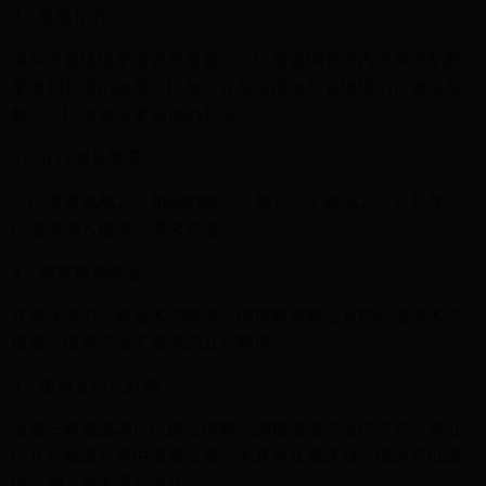
2、陰陽相濟
保持家庭陰陽平衡也很重要，可以透過調整室內佈局或配飾
來達到和諧的效果。比如，在臥室擺放代表陰陽的符號或裝
飾品，以促進夫妻關係的和諧。
3、五行隨身攜帶
可以考慮佩戴五行相關的飾品，如五行手鍊或五行八卦牌，
以增強個人磁場，帶來好運。
4、擺放豬形飾品
在風水學中，豬是木的象徵，擺放豬形飾品有助於增強木的
能量，從而平衡夫妻間的五行關係。
5、使用五行八卦福
這是一種被認為可以鎮宅理氣、調節陰陽平衡的符咒。將五
行八卦福置於家中適當位置，尤其是臥室床頭，據說可以護
佑元神，帶來平安吉祥。