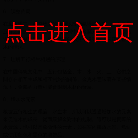
6、調整佈局
点击进入首页
在風水學中，調整物品的佈局以改變氣場的流動，可以影響
五行之間的關係。如果一個房間中的金屬元素過多，可以透
過減少金屬裝飾品、使用溫暖的木質傢俱等方式來緩解金克
木的情況。
7、理解五行相生相剋的原理
在中國傳統文化中，五行包括金、木、水、火、土，它們之
間存在相互生成和相互制約的關係。金克木意味著在某些情
況下，金屬的力量可能會限制木材的發展。
8、增加水元素
根據五行相生的理論，水生木，所以可以透過增加水的元素
來促進木的成長，從而緩解金對木的剋制。這可以是實際的
水資源，也可以是象徵性的元素，如在室內擺放水景、魚缸
或使用藍色和黑色的裝飾品。