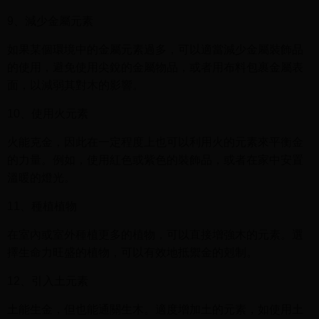
9、減少金屬元素
如果某個環境中的金屬元素過多，可以適當減少金屬裝飾品
的使用，避免使用尖銳的金屬物品，或者用布料包裹金屬表
面，以減弱其對木的影響。
10、使用火元素
火能克金，因此在一定程度上也可以利用火的元素來平衡金
的力量。例如，使用紅色或紫色的裝飾品，或者在家中安置
溫暖的燈光。
11、種植植物
在室內或室外種植更多的植物，可以直接增強木的元素。選
擇生命力旺盛的植物，可以有效地抵禦金的剋制。
12、引入土元素
土能生金，但也能通關生木。適度增加土的元素，如使用土