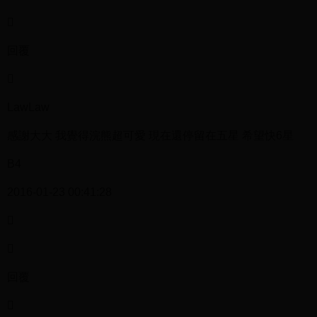

回覆

LawLaw
感謝大大 我覺得浣熊超可愛 現在還停留在五星 希望快6星
B4
2016-01-23 00:41:28


回覆
