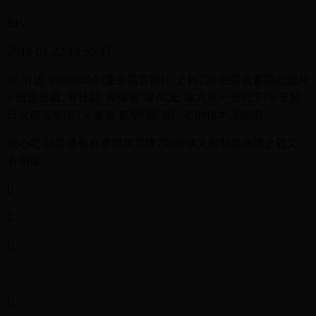
BP-
2016-01-22 13:50:37
※ 引述《link2004 (重生葛雷斯)》之銘言> 在新視窗開啟圖片
> 玩這遊戲, 靠技能' 靠傷害' 靠AOE' 靠六星一發回天! > 至於
玩火箭浣熊呢? > 要靠 氣勢! 跟 愛! , 否則根本沒戲唱
放心吧 以後還會有星際異攻隊2到時候又有制服無限之戰又
有制服

0

-
