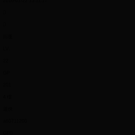
2016-01-22 13:11:17


回覆
LV.
22
GP
201
4 樓
遊俠
a60711200
GP0