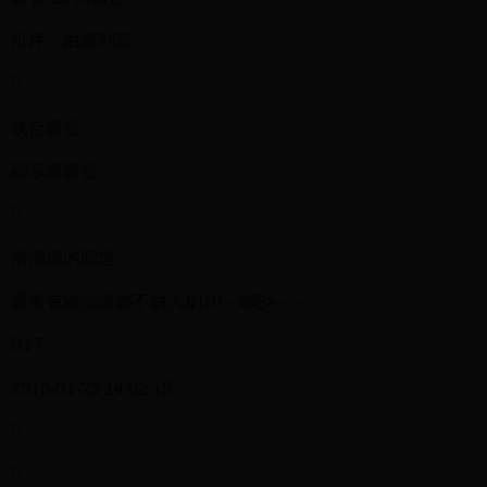
排序：由舊到新

收合留言
顯示舊留言

滑溜溜的肥皂
通常有練浣熊都不缺人刷10－8吧>－＜
B17
2016-01-23 14:02:15

