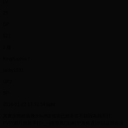
LV.
25
GP
521
2 樓
KingKazma！
jacky1331
GP2
BP-
2016-01-22 13:32:34 編輯
其實浣熊經過幾次buff後傷害已經非常不錯因為我不打
PVP(都只挑新手打=_=)跟世戰(沒練OP角略過)所以這部份沒