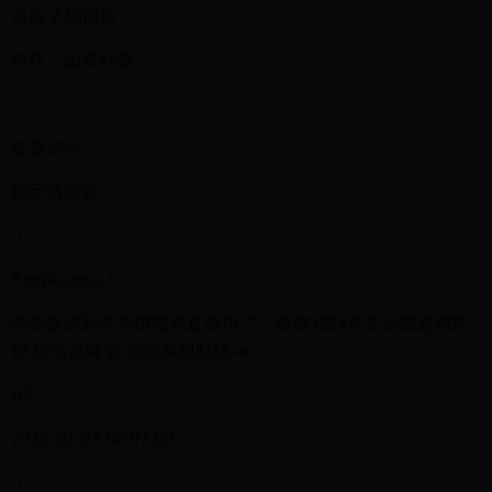
還有 2 則留言
排序：由舊到新

收合留言
顯示舊留言

KingKazma！
同位素洗到浩克憤怒就直接用了... 裝備3跟4洗生命跟忽視防
禦 特裝是爆擊 都是萬用點法=x=
B3
2016-01-23 00:07:09
