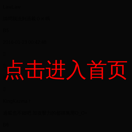
LawLaw
請問我洗到過載ＯＫ嗎
B5
2016-01-23 00:42:48

点击进入首页

回覆

KingKazma！
過載也不錯吧 加攻擊力的都很萬用O_O+
B6