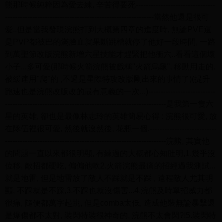
熊那時候純粹因為愛去練, 辛苦得要死--------------------------------
------------------------------------------------------------當然他還是很可
愛..但是當我發現浣熊打到大概第四章的進度時, 無論PVE還
是PVP都被巴的滿臉血就果斷跳槽就停了他好一段時間, 一路
到萬聖節改版浣熊新增六星技能才趕緊把他衝六..看看這個壞
小子...多可愛(那時候火箭浣熊被戲稱"火箭烏龜", 移動用走的,
被緩速用"爬"的 ,不過是星際特攻改版剛出來的事情了)(提升
跑速也是浣熊改版改的最有意義的一次...)---------------------------
-----------------------------------------------------------------是我第一隻六
星的英雄, 卻也是最像林志玲的英雄簡易心得 : 浣熊很可愛, 放
在隊伍裡很可愛, 然後就沒然後, 花瓶一個.---------------------------
-----------------------------------------------------------------浣熊, 其實他
的問題一直以來都很明顯, 有練過的大概都心知肚明,1.幾乎沒
位移, 敵招都硬吃, 偏偏他軟2.火箭浣熊最痛的招經過我測試...
就是地雷, 但是地雷放了敵人不踩就是不踩 , 遠程敵人尤其明
顯, 不踩就是不踩,3.不踩也就沒傷害...4.浣熊及時單招威力都
很痛, 隨便都萬字起跳, 但是comba太低, 造成他裝無論暴擊還
是爆傷都不太對, 裝閃特裝很神奇的, 浣熊不太會閃?!5.裝閃特