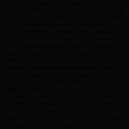
裝更沒傷害6.六星技能歪掉, 竟然是補血, 傷害範圍又太小. 或
許是為了配合電影名場面但是傷害可不可以痛一點!浣熊一堆
問題,但是官方不知道為甚麼他乃乃只想改他的地雷!(浣熊傷
害不足呢! 那麼繼續buff他的地雷吧!)(真是神邏輯!)(也許有天
敵人會心血來潮說: "噢~小熊地雷呢!真可愛, 去踩踩看痛不痛
吧! ")------------------------------------------------------------------------------
--------------關於火箭浣熊的技能 (非制服) :簡評: 浣熊其實三星
全身上下的主要輸出能力都算開了...但是就算突然開了三星戰
爭世界我也是不建議你把牠丟去打的!會滿臉血的, 誠心誠意去
送頭的!第一技能:重機槍浣熊的combo強力技能, 但傷害不明
顯, 單下才吃能量傷害17%而且說來combo也不太夠多, 大概
五下第二技能:火力掩護 (制服變成飛彈)這個設計的有問題, 火
力掩護會讓浣熊後退, 但是他的傷害距離比普攻短,假使說浣熊
普攻距離是五, 火力掩護大概只有三變成說要放這招要先跑向
敵人, 然後放招, 然後退回原位,很沒意義, 而且之間會受太多傷
害第三技能:三段地雷 (制服變成五段)能量攻擊145%+1067,
痛到爆所以敵人也不會去踩他~反正這也不是八爪的地雷會追
著敵人跑是說浣熊有在漫畫或電影裡放過地雷嗎? 記得好像