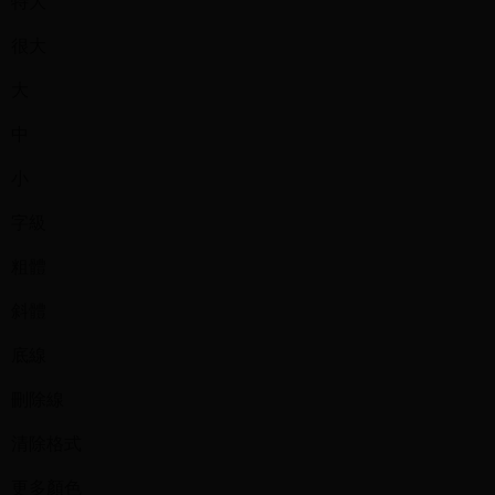
特大
很大
大
中
小
字級
粗體
斜體
底線
刪除線
清除格式
更多顏色