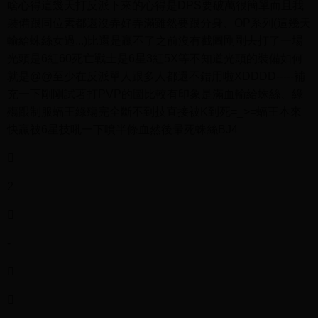
啥心得這幾天打反派下來的心得是DPS要破萬很簡單而且我
裝備跟同位素都還沒弄好弄滿雖然要跟分身、OP系列(這幾天
輸給蛛絲女過...)比還是贏不了之前沒有截圖剛剛去打了一場
光頭是6紅60死亡戰士是6星3紅5X等不知道光頭的裝備如何
就是@@至少在反派單人跟多人都還不錯用啦XDDDD-----補
充一下剛剛試著打PVP的圖比較有印象是滿血輸給蛛絲、綠
殤跟制服蝠王綠殤完全斷不到技直接被K到死=_>=蝠王本來
快贏被6星技吼一下噴半條血然後暈死蛛絲BJ4

2

-

