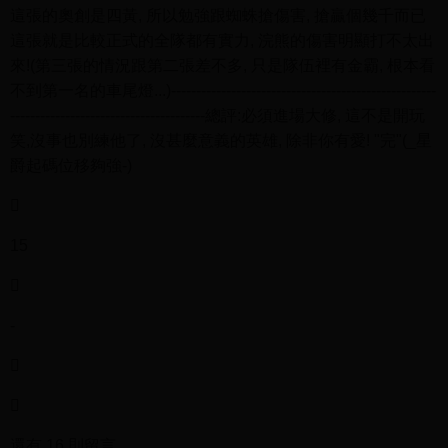
這張的奧創是四黃, 所以勉強跟蜘蛛搶傷害, 搶贏個幾千而已
這張就是比較正式的全隊都有實力, 浣熊的傷害明顯打不太出
來!(第三張的情況跟第二張差不多, 只是隊伍裡有金霸, 根本看
不到第一名的車尾燈...)-----------------------------------------------------
---------------------------------------總評:必須進場大修, 這不是開玩
笑,沒事也別練他了, 沒甚麼意義的英雄, 除非你有愛! "完"(_星
爵起碼位移夠強-)

15

-


還有 16 則留言