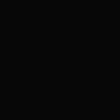
【心得】浣熊, 我的第一隻六星冷板凳
英雄分析
樓主
重生葛雷斯
link2004
GP15
BP-
2016-01-22 01:41:27
玩這遊戲, 靠技能' 靠傷害' 靠AOE' 靠六星一發回天!至於玩火
箭浣熊呢?要靠 氣勢! 跟 愛! , 否則根本沒戲唱玩這傢伙需要氣
勢!那麼就少不了主題曲! (不對吧!!)--------------------------------------
------------------------------------------------------他是我玩這遊戲的第
一隻五星, 記得之前在巴哈這裡哈過的第一篇文章就說想練浣