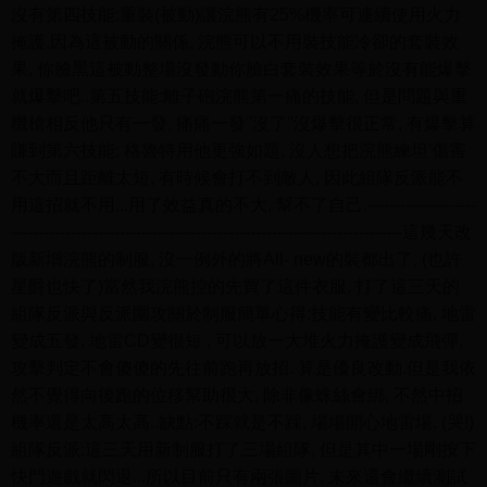
沒有第四技能:重裝(被動)讓浣熊有25%機率可連續使用火力
掩護,因為這被動的關係, 浣熊可以不用裝技能冷卻的套裝效
果, 你臉黑這被動整場沒發動你臉白套裝效果等於沒有能爆擊
就爆擊吧..第五技能:離子砲浣熊第一痛的技能, 但是問題與重
機槍相反他只有一發, 痛痛一發"沒了"沒爆擊很正常, 有爆擊算
賺到第六技能: 格魯特用他更強如題. 沒人想把浣熊練坦'傷害
不大而且距離太短, 有時候會打不到敵人, 因此組隊反派能不
用這招就不用...用了效益真的不大, 幫不了自己.--------------------
------------------------------------------------------------------------這幾天改
版新增浣熊的制服, 沒一例外的將All- new的裝都出了, (也許
星爵也快了)當然我浣熊控的先買了這件衣服, 打了這三天的
組隊反派與反派圍攻關於制服簡單心得:技能有變比較痛, 地雷
變成五發, 地雷CD變很短 , 可以放一大堆火力掩護變成飛彈,
攻擊判定不會傻傻的先往前跑再放招. 算是優良改動.但是我依
然不覺得向後跑的位移幫助很大, 除非像蛛絲會綁, 不然中招
機率還是太高太高..缺點:不踩就是不踩, 場場開心地雷場. (哭!)
組隊反派:這三天用新制服打了三場組隊, 但是其中一場剛按下
快門遊戲就閃退...所以目前只有兩張圖片, 未來還會繼續測試