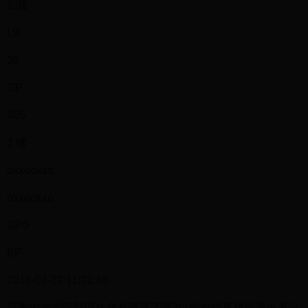
回覆
LV.
38
GP
405
3 樓
oxxooxxo
oxxooxxo
GP0
BP-
2016-01-22 11:21:46
這隻的地雷踩到現在會有硬直了嗎?以前有時直接踩過去還沒