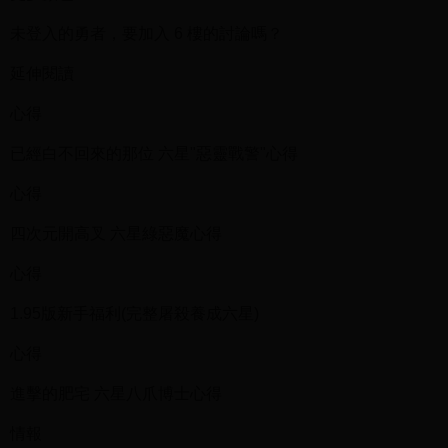
未登入的勇者，要加入 6 樓的討論嗎？
延伸閱讀
心得
已經白不回來的那位 六星"惡靈戰警"心得
心得
四次元開高叉 六星綠惡魔心得
心得
1.95版新手福利(完整屠殺養成六星)
心得
進擊的肥宅 六星八爪博士心得
情報