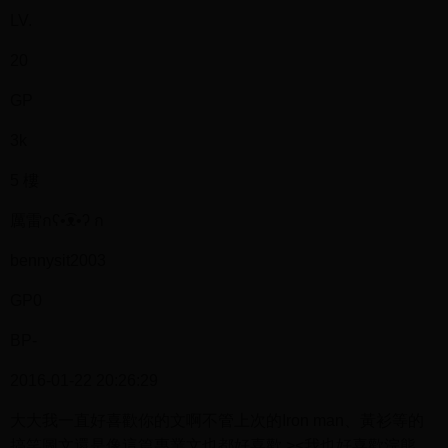
LV.
20
GP
3k
5 樓
厲雷กʕ•͡ᴥ•ʔ ก
bennysit2003
GP0
BP-
2016-01-22 20:26:29
大大我一直好喜歡你的文啊不管上次的Iron man、黃衫等的
搞笑圖文還是像這篇專業文也都好喜歡 ><我也好喜歡浣熊，