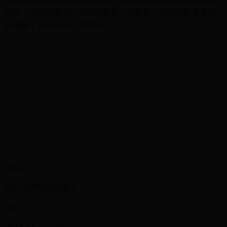
傷害....假如有硬直這支應該是專打近戰角....話說星際異攻隊
好像除了樹人外沒一隻強的....

0

-


坧稫
能力值都點到外觀上了(?
B1