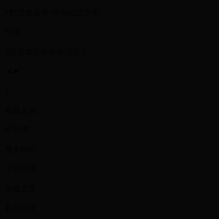
<野蠻復仇者>更新紀念活動
情報
8月追加更新速報消息 1
◄►
1
板務人員：
IP 位置
發文時間
引言回覆
收藏文章
看他的文