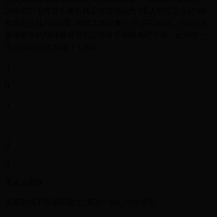
誰叫我對毛茸茸的東西就是沒有抵抗力 (狼人我也是喜歡)雖
然我的浣熊只有5星 (身體太難收集了)不過它的弱，目前真的
毋庸置疑的期待最可愛的浣熊有天能翻身吧不然，他只能一
直是MMF的吉祥物了 QAO

0

-


重生葛雷斯
其實那也不算搞笑圖文, 算是一點心得在裡面