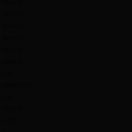
管理本頁
編輯留言
刪除留言
檢舉留言
作品介紹
水桶名單
分享
關閉圖片影片
設定
回覆文章
卡回文