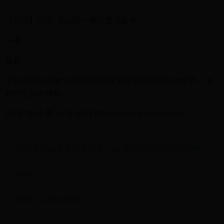

【心得】浣熊, 我的第一隻六星冷板凳
一樓
最新
本站所刊載之圖文內容等版權皆屬原廠商或原作者所有，非
經同意請勿轉載
巴 哈 姆 特 電 玩 資 訊 站 https://www.gamer.com.tw
部落冲突11本满防号值多少钱 安全的部落冲突交易平
台有什么
酒酿可以放冰箱多久