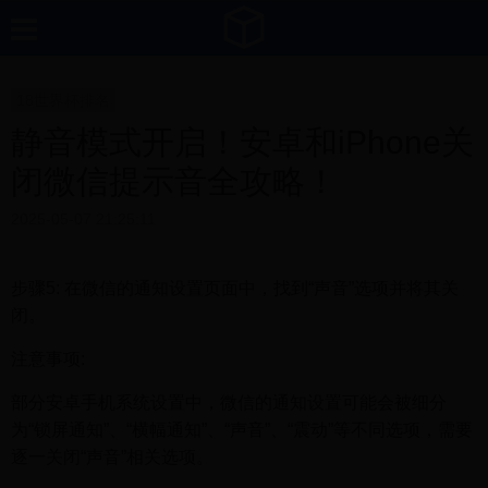
18世界杯排名
静音模式开启！安卓和iPhone关
闭微信提示音全攻略！
2025-05-07 21:25:11
步骤5: 在微信的通知设置页面中，找到“声音”选项并将其关
闭。
注意事项:
部分安卓手机系统设置中，微信的通知设置可能会被细分
为“锁屏通知”、“横幅通知”、“声音”、“震动”等不同选项，需要
逐一关闭“声音”相关选项。