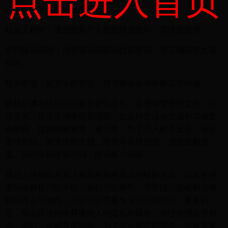
点击进入首页
码，但对复杂密码效果不佳。
社会工程学：通过收集个人信息猜测密码，需谨慎使用。
密码提示问题：回答预设问题以找回密码，需正确回答才能
找回。
联系客服：最安全的方法，但可能面临身份验证等问题。
破解步骤与技巧可以备份密钥文件，妥善保管密钥文件，以
防丢失。也可使用密码管理器，但这种方法会生成和存储复
杂密码，提高破解难度。请注意，为了个人账号安全，请设
置强密码，避免使用生日、电话等易猜信息，增加破解难
度。同时定期更新密码，降低账户风险。
通过上述对哈希算法和对称加密算法的破解方法、以及各种
密码破解技巧的介绍，我们可以看到，尽管找回或破解游戏
密码存在可能性，但这往往需要专业知识和技巧。重要的
是，我们应当始终尊重他人的隐私和版权，合理使用这些知
识。同时，提醒各位玩家，为了个人账户的安全，应设置复