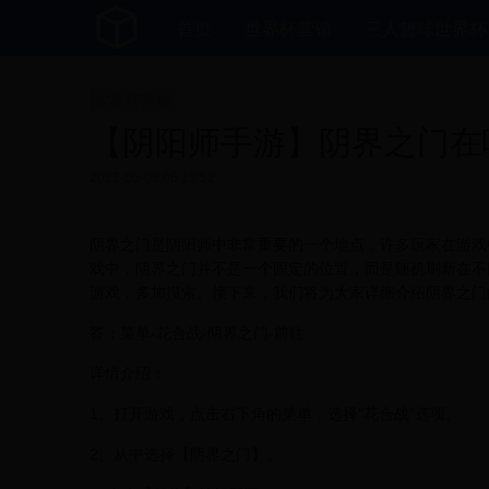
首页
世界杯营销
三人篮球世界杯
世界杯营销
【阴阳师手游】阴界之门在
2025-05-06 06:19:52
阴界之门是阴阳师中非常重要的一个地点，许多玩家在游戏
戏中，阴界之门并不是一个固定的位置，而是随机刷新在不
游戏，多加摸索。接下来，我们将为大家详细介绍阴界之门
答：菜单-花合战-阴界之门-前往
详情介绍：
1、打开游戏，点击右下角的菜单，选择“花合战”选项。
2、从中选择【阴界之门】。