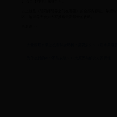
3. 点击【前往】按钮即可。
以上就是《阴阳师阴界之门在哪里》的全部内容啦。希望能帮
区，这里每天会为大家推送最新最全的攻略。
再逛逛>>
大量腐烂水果怎么发酵变肥料？需要多久？（烂水果沤
为什么我的APP不能安装？12大原因与解决方案揭秘