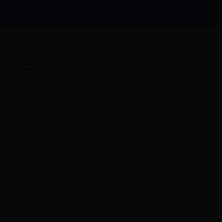
最新发表
衣服颜色别乱选，你知道自己的肤色适合什么颜色
吗，最全指南送你
刀剑乱舞WIKI
王者荣耀怎么更改在哪里信息 定位更改方法介绍
3分钟搞定！2024微信微粒贷关闭图文教程+急用钱
替代方案
日产轩逸经典用什么机油好
神奇动物在这里
在线视频下载器
小米手机如何退出极简模式？退出方法解析。