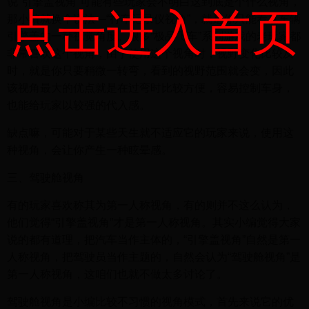
说“引擎盖视角”可能有些玩家会不明白这到底是个什么视角，
点击进入首页
那小编就换个说法—“行车记录仪视角”，就是你只能看见车辆
引擎盖的一种视觉角度。很多“极品飞车”系列游戏的老玩家都
非常喜欢这个视角，由于使用这个视角时，视野变化比较及
时，就是你只要稍微一转弯，看到的视野范围就会变，因此
该视角最大的优点就是在过弯时比较方便，容易控制车身，
也能给玩家以较强的代入感。
缺点嘛，可能对于某些天生就不适应它的玩家来说，使用这
种视角，会让你产生一种眩晕感。
三、驾驶舱视角
有的玩家喜欢称其为第一人称视角，有的则并不这么认为，
他们觉得“引擎盖视角”才是第一人称视角。其实小编觉得大家
说的都有道理，把汽车当作主体的，“引擎盖视角”自然是第一
人称视角，把驾驶员当作主题的，自然会认为“驾驶舱视角”是
第一人称视角，这咱们也就不做太多讨论了。
驾驶舱视角是小编比较不习惯的视角模式，首先来说它的优