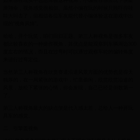
如果你在现实中也想体验这种视角，小编推荐你去玩下快艇
滑翔伞，视角感觉很相似。虽然小编在玩的时候只顾吓得哇
哇大叫去了，但相信各位车友能代替小编体验这在游戏中出
现的“视角风情”。
哈哈，开个玩笑，咱们回归正题。第三人称视角是很多车友
都比较喜欢的一种操作视角，其优点是能观察到车辆周边300
度左右的情况，而且在过弯时可以通过观察车轮的偏转角度
来进行过弯定位。
当然第三人称视角在欣赏赛道沿途风景方面的优势也是得天
独厚的，在一局紧张的游戏中，忙里偷闲，欣赏欣赏沿途的
风景，放松下紧张的心情，你会发现，自己已经是倒数第一
了。
第三人称视角最大的缺点便是代入感太差，总给人一种开玩
具车的感觉。
二、引擎盖视角