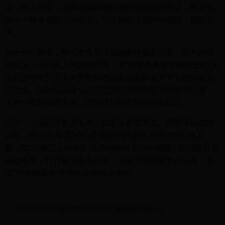
点，代入感强，如果游戏的画面做的比较精致的话，甚至能
给人一种身临其境的感觉，但它的缺点也同样明显，操作不
便。
在一局比赛中，我们本身要注意的事情就有很多，前方的道
路情况，自己的入弯路线等等，而“驾驶舱视角”内展现的过多
的在游戏中并无太大用处车内设备画面则会大大分散玩家的
注意力。虽然有高玩可以通过方向盘转角来定位过弯路线，
但对一般的玩家来说，这种技巧就显得有些高端了。
所以，小编推荐各位车友，如果是参加竞速、漂移等模式的
比赛，那么“引擎盖”视角是你最好的选择;如果你想玩道具
赛，那么“第三人称视角”会帮你取得更好的成绩，而如果只是
四处闲逛，打打酱油看看风景，体验下驾驶豪车的乐趣，那
么“驾驶舱视角”会给你带来最佳体验。
25个2021年最佳YouTube健身视频和频道