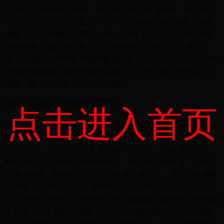
宁平拉开以8-5领先暂停。日本岛村春世背飞出界、随即轻吊
将功补过、长冈望悠后二到7-10，中国杨珺菁短平快、朱婷
暴扣、古贺沙理那开炮至13-8由东道主暂停。又是朱婷扣长
线和直线、借打手和后三扩大分差到17-10迫使日本再度休
战，中国张常宁和曾春蕾相继被拦被追分至18-15，好在沈静
思单手调整由杨珺菁背快和近体快、张常宁借打手和发球压
底线、杨珺菁再背飞以25-17先胜。
高清：女排金花手捧奖杯庆夺冠
点击进入首页
第二局，中国朱婷暴扣小斜线、杨珺菁跳飘由颜妮探头球和
短平快到3-3，日本长冈望悠防反、张常宁送探头、岛村春世
背快至6-4。在张常宁连番重扣和发球得分、曾春蕾借打手、
杨珺菁拦死长冈望悠逆转到9-8后，中国杨珺菁背飞、沈静思
发球压底线、颜妮拦网至13-11迫使日本暂停。又是朱婷调整
攻直线、但沈静思持球、林莉接飞长冈望悠由14-11追平15-
15，中国张常宁平拉开和探头球、曾春蕾偷袭到18-16由东道
主休战。日本锅谷友理枝发球、长冈望悠后二、古贺沙理那