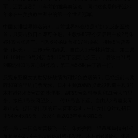
军，还要追溯到11年前的雅典奥运会，同时这也是郎平近20
年来在中美执教生涯中的第一个世界冠军。
中国女排世界排名第3，目前世界杯战绩是9胜1负反超至榜
首，只要击败日本即可夺魁。主教练郎平今天启用主攻2号朱
婷和9号张常宁、副攻6号杨珺菁和17号颜妮、接应8号曾春
蕾（队长）、二传5号沈静思、自由人15号林莉首发。第二局
18-19时由19号刘晏含和16号丁霞两点换三点，后续由21号
刘晓彤和1号袁心玥登场，第三局5-5时由丁霞主打。
反观东亚魔女的世界杯战绩为7胜3负位居第5，已经提前与奖
牌和直通里约门票无缘。日本主帅真锅政义此役派遣主攻3号
木村纱织和8号古贺沙理那、副攻9号岛村春世和21号大竹里
步、接应1号长冈望悠、二传19号宫下遥、自由人2号座安琴
希出战。据国际排联的正式赛事记录，中国女排总计过招日
本54次45胜9负，郎家军自2013年至今8胜2负。
第一局，中国曾春蕾接飞一传、朱婷拦网、轻吊和重扣由1-2
反超至4-2，4-4平后颜妮封堵和发球、木村纱织触网、张常