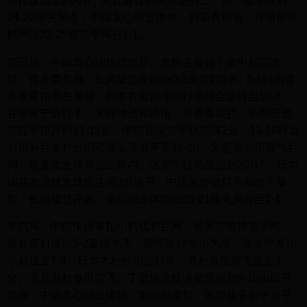
重扣反超至22-18，并且通过长冈望悠后二、宫下遥发球到
24-20领先局点，中国袁心玥近体快、刘晏含轻吊、可惜前排
触网以22-25被追平局分1-1。
第三局，中国袁心玥快球出界、朱婷连番超手命中和二次
球、曾春蕾拦网、长冈望悠开炮由0-2反超到5-3，6-6时由曾
春蕾重扣率先拿分，日本古贺沙理那打吊结合逆转至10-8。
在张常宁借打手、朱婷冲进和轻吊、曾春蕾被拦、长冈望悠
借打手拉开到11-15后，中国颜妮短平快连得2分、13-16时袁
心玥补拦木村纱织和探头球追平至16-16。又是袁心玥霸气拦
网、曾春蕾发球和后二界内、张常宁轻吊反超到20-17，日本
锅谷友理枝发球轮连得3分追平，中国朱婷借打手和超手暴
扣、长冈望悠开炮、袁心玥近体快以25-21领先局分至2-1。
第四局，中国朱婷暴扣小斜线和拦网、长冈望悠推攻下网、
曾春蕾封堵以5-2赢得先手，随即朱婷变扣为吊、张常宁暴扣
小斜线至7-4，日本木村纱织借打手、岛村春世背飞连追3
分。又是岛村春世背飞、丁霞轮次错误被反超到9-10由郎平
暂停，中国袁心玥近体快、刘晓彤重扣、朱婷超手命中追平