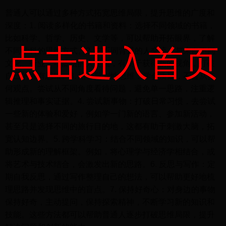
普通人可以通过多种方式拓宽思维局限，提升思维的广度和
深度：1. 阅读多样化的书籍和资料：选择不同领域的书籍，
比如科学、哲学、历史、文学等，可以帮助开拓眼界，了解
点击进入首页
不同学科的思维方式。2. 与不同背景的人交流：与来自不同
文化、行业、年龄层的人交流，有助于获得新的视角，打破
自己的固有思维。3. 培养批判性思维：学会质疑，不盲从任
何观点。尝试从不同角度看待问题，避免单一思路，注重逻
辑推理和事实证据。4. 尝试新事物：打破日常习惯，去尝试
一些新的体验和爱好，例如学一门新的语言、参加新活动，
甚至只是选择不同的旅行目的地，这都有助于刺激大脑，拓
宽认知边界。5. 跨学科学习：结合不同领域的知识，可以帮
助形成新的理解框架。例如，将心理学与经济学相结合，或
将艺术与技术结合，会激发出新的思路。6. 反思与写作：定
期自我反思，通过写作整理自己的想法，可以帮助更好地梳
理思路并发现思维中的盲点。7. 保持好奇心：对身边的事物
保持好奇，主动提问，保持探索精神，不断学习新的知识和
技能。这些方法都可以帮助普通人逐步打破思维局限，提升